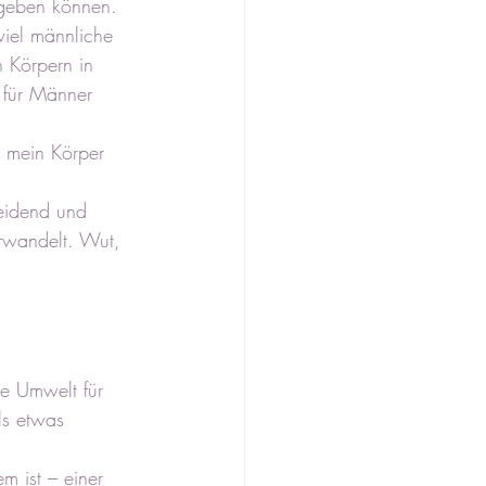
 geben können. 
viel männliche 
n Körpern in 
t für Männer 
 mein Körper 
eidend und 
erwandelt. Wut, 
e Umwelt für 
ls etwas 
 ist – einer 