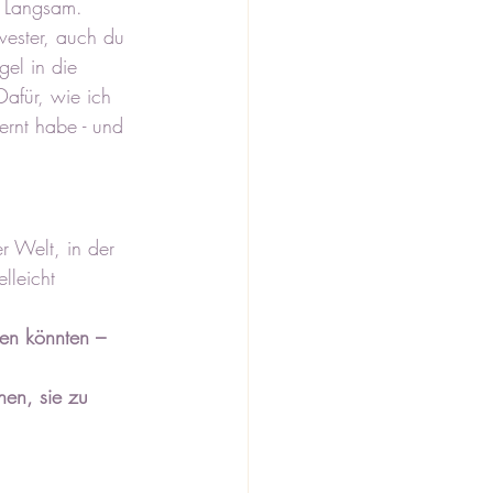
. Langsam. 
wester, auch du 
gel in die 
afür, wie ich 
ernt habe - und 
er Welt, in der 
lleicht 
en könnten – 
nen, sie zu 