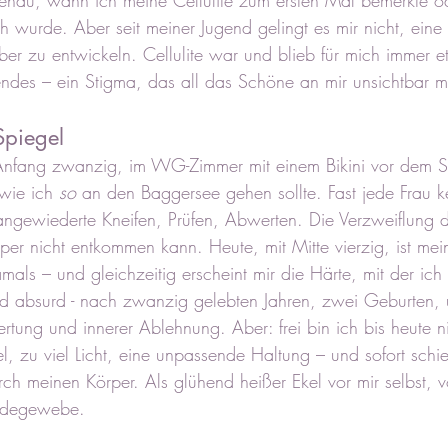
genau, wann ich meine Cellulite zum ersten Mal bemerkte o
 wurde. Aber seit meiner Jugend gelingt es mir nicht, eine 
über zu entwickeln. Cellulite war und blieb für mich immer 
ndes – ein Stigma, das all das Schöne an mir unsichtbar m
Spiegel
Anfang zwanzig, im WG-Zimmer mit einem Bikini vor dem S
wie ich 
so
 an den Baggersee gehen sollte. Fast jede Frau k
angewiederte Kneifen, Prüfen, Abwerten. Die Verzweiflung d
r nicht entkommen kann. Heute, mit Mitte vierzig, ist mein
mals – und gleichzeitig erscheint mir die Härte, mit der ich 
und absurd - nach zwanzig gelebten Jahren, zwei Geburten,
tung und innerer Ablehnung. Aber: frei bin ich bis heute ni
l, zu viel Licht, eine unpassende Haltung – und sofort schie
h meinen Körper. Als glühend heißer Ekel vor mir selbst, 
indegewebe.