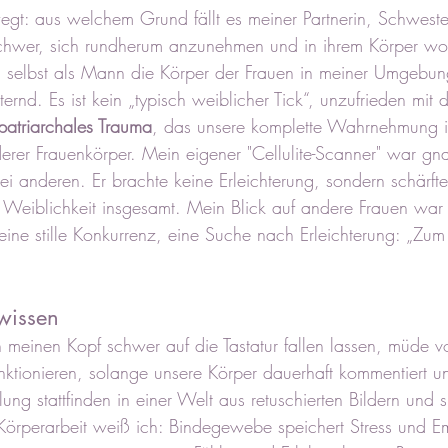
gt: aus welchem Grund fällt es meiner Partnerin, Schwester
 schwer, sich rundherum anzunehmen und in ihrem Körper wo
h selbst als Mann die Körper der Frauen in meiner Umgebun
ternd. Es ist kein „typisch weiblicher Tick“, unzufrieden mit
patriarchales Trauma
, das unsere komplette Wahrnehmung inf
rer Frauenkörper. Mein eigener "Cellulite-Scanner" war gna
ei anderen. Er brachte keine Erleichterung, sondern schärft
f Weiblichkeit insgesamt. Mein Blick auf andere Frauen war
ine stille Konkurrenz, eine Suche nach Erleichterung: „Zum
lwissen
meinen Kopf schwer auf die Tastatur fallen lassen, müde v
funktionieren, solange unsere Körper dauerhaft kommentiert u
ung stattfinden in einer Welt aus retuschierten Bildern und
Körperarbeit weiß ich: Bindegewebe speichert Stress und E