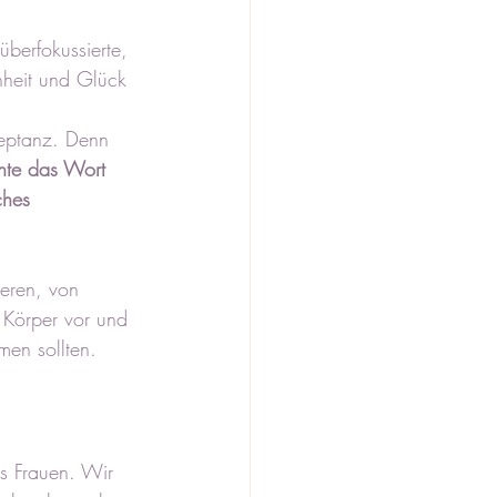
überfokussierte, 
enheit und Glück 
zeptanz. Denn 
chte das Wort 
ches 
eren, von 
 Körper vor und 
en sollten. 
s Frauen. Wir 