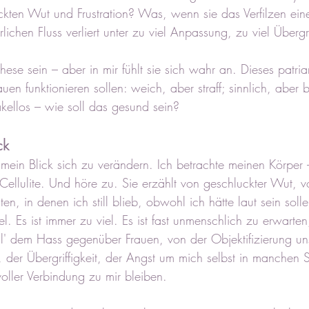
ckten Wut und Frustration? Was, wenn sie das Verfilzen e
lichen Fluss verliert unter zu viel Anpassung, zu viel Übergri
These sein – aber in mir fühlt sie sich wahr an. Dieses patria
uen funktionieren sollen: weich, aber straff; sinnlich, aber b
akellos – wie soll das gesund sein?
ck
 mein Blick sich zu verändern. Ich betrachte meinen Körper 
llulite. Und höre zu. Sie erzählt von geschluckter Wut, vo
, in denen ich still blieb, obwohl ich hätte laut sein soll
el. Es ist immer zu viel. Es ist fast unmenschlich zu erwarten
ll' dem Hass gegenüber Frauen, von der Objektifizierung uns
der Übergriffigkeit, der Angst um mich selbst in manchen S
rvoller Verbindung zu mir bleiben.