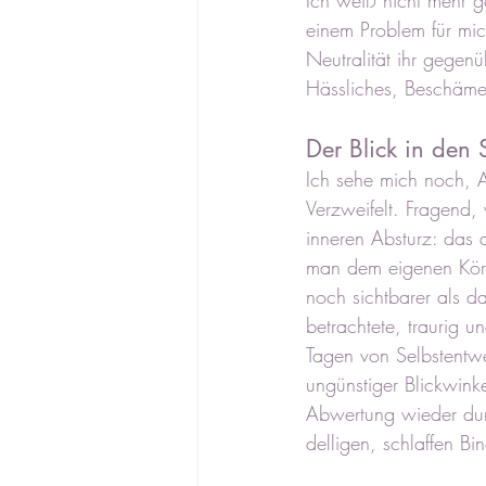
Ich weiß nicht mehr 
einem Problem für mich
Neutralität ihr gegen
Hässliches, Beschäme
Der Blick in den 
Ich sehe mich noch, 
Verzweifelt. Fragend, 
inneren Absturz: das 
man dem eigenen Körpe
noch sichtbarer als da
betrachtete, traurig 
Tagen von Selbstentwer
ungünstiger Blickwinke
Abwertung wieder durc
delligen, schlaffen B