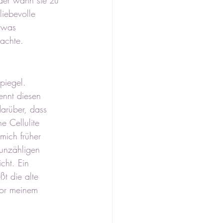
der wann sie zu 
liebevolle 
etwas 
achte.
piegel. 
ennt diesen 
arüber, dass 
e Cellulite 
mich früher 
 unzähligen 
cht. Ein 
ßt die alte 
vor meinem 