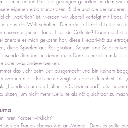
nem zermürbenden Paradox gefangen gehalten, in dem wir m
unsere eigenen erbarmungslosen Blicke und die der anderen 
lich „natürlich“ ist, werden wir überall verfolgt mit Tipps, T
lich aus der Welt schaffen. Denn diese Hässlichkeit – so di
in unserer eigenen Hand. Hast du Cellulite? Dann machst d
el Energie es mich gekostet hat, diese Negativität zu ertra
n, diese Spiralen aus Resignation, Scham und Selbstentwe
Tausende Stunden, in denen mein Denken nur darum kreiste,
me oder was andere denken.
 immer das Licht beim Sex ausgemacht und bin keinem Bagg
ei war ich nie. Noch heute zeigt sich diese Unfreiheit: als „n
als „Handtuch um die Hüften im Schwimmbad“, als „lieber 
 sitzen, um nicht mehr Cellulite als nötig sichtbar zu mach
rauma
n ihren Körper wirklich? 
et sich an Frauen ebenso wie an Männer. Denn es sollte au