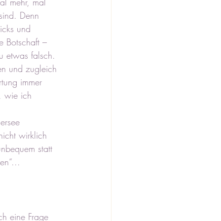
al mehr, mal 
sind. Denn 
ricks und 
e Botschaft – 
u etwas falsch.
gen und zugleich 
rtung immer 
 wie ich 
ersee 
icht wirklich 
unbequem statt 
en“...
ch eine Frage 