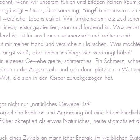
verspannt, wenn wir unserem Fühlen und Erleben keinen Raum
 begünstigt – Stress, Übersäuerung, Yang-Überschuss als zu 
l weiblicher Lebensrealität. Wir funktionieren trotz zyklische
t linear, leistungsorientiert, starr und fordernd ist. Was selbs
lend ist, ist für uns Frauen schmerzhaft und kraftraubend. 
ut mit meiner Hand und versuche zu lauschen. Was möchte
h längst weiß, aber immer ins Vergessen verdrängt habe?
ein eigenes Gewebe greife, schmerzt es. Ein Schmerz, schn
 Tränen in die Augen treibt und sich dann plötzlich in Wut v
 Wut, die sich in den Körper zurückgezogen hat.
ar nicht nur „natürliches Gewebe“ ist? 
rperliche Reaktion und Anpassung auf eine lebensfeindlich
Früher akzeptiert als etwas Natürliches, heute stigmatisiert a
k eines Zuviels an männlicher Energie im weiblichen System