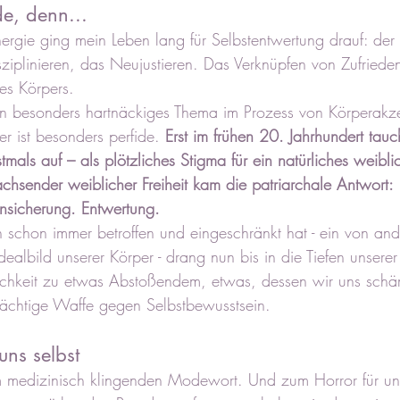
e, denn...
ergie ging mein Leben lang für Selbstentwertung drauf: der 
isziplinieren, das Neujustieren. Das Verknüpfen von Zufried
es Körpers. 
h ein besonders hartnäckiges Thema im Prozess von Körperak
r ist besonders perfide. 
Erst im frühen 20. Jahrhundert tau
stmals auf – als plötzliches Stigma für ein natürliches weibli
sender weiblicher Freiheit kam die patriarchale Antwort: 
unsicherung. Entwertung.
 schon immer betroffen und eingeschränkt hat - ein von and
albild unserer Körper - drang nun bis in die Tiefen unserer
lichkeit zu etwas Abstoßendem, etwas, dessen wir uns schäm
ächtige Waffe gegen Selbstbewusstsein.
uns selbst
m medizinisch klingenden Modewort. Und zum Horror für un