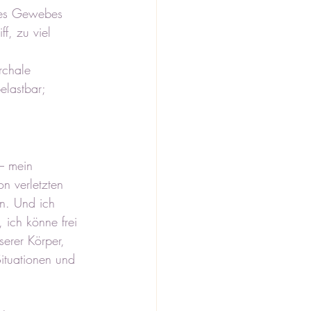
ines Gewebes 
ff, zu viel 
rchale 
elastbar; 
– mein 
n verletzten 
en. Und ich 
, ich könne frei 
erer Körper, 
ituationen und 