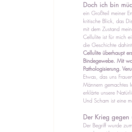
Doch ich bin müd
ein Großteil meiner En
kritische Blick, das D
mit dem Zustand mein
Cellulite ist für mic
die Geschichte dahinte
Cellulite überhaupt er
Bindegewebe. Mit wach
Pathologisierung. Ver
Etwas, das uns Frauen
Männern gemachtes Ide
erklärte unsere Natür
Und Scham ist eine m
Der Krieg gegen 
Der Begriff wurde zu