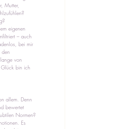
, Mutter, 
hlzufühlen? 
g? 
 dem eigenen 
iltriert – auch 
denlos, bei mir 
e den 
 lange von 
 Glück bin ich 
on allem. Denn 
nd bewertet 
 subtilen Normen?
motionen. Es 