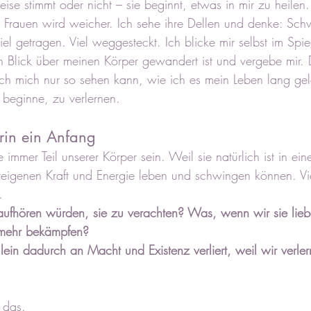
eise stimmt oder nicht – sie beginnt, etwas in mir zu heilen
 Frauen wird weicher. Ich sehe ihre Dellen und denke: Sch
Viel getragen. Viel weggesteckt. Ich blicke mir selbst im Spie
Blick über meinen Körper gewandert ist und vergebe mir. D
ich mich nur so sehen kann, wie ich es mein Leben lang gel
beginne, zu verlernen.
arin ein Anfang
te immer Teil unserer Körper sein. Weil sie natürlich ist in ein
ureigenen Kraft und Energie leben und schwingen können. Vie
. 
ufhören würden, sie zu verachten? Was, wenn wir sie lieb
 mehr bekämpfen?
ein dadurch an Macht und Existenz verliert, weil wir verler
 das.