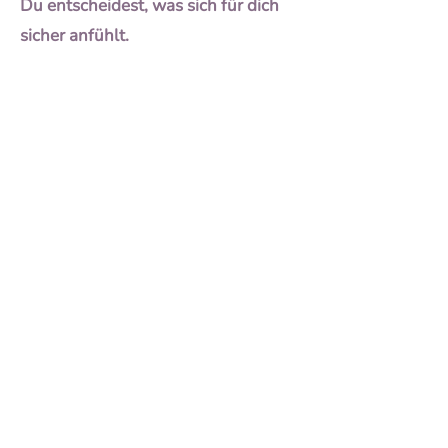
Du entscheidest, was sich für dich
sicher anfühlt.
Die Gespräche finden in einem
geschützten Rahmen statt.
Du bestimmst, was sichtbar wird –
anonym oder mit Namen.
Wenn du Interesse hast, melde dich
bei mir:
kontakt@susannejulianakratt.de
Ich sende dir dann weitere
Informationen zum Ablauf,
inklusive eines kurzen
Vorgesprächs zum Kennenlernen.
Kennst du eine weitere